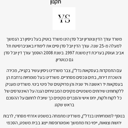
תקנון
משרד עורך הדין ונוטריון יובל סדן הינו משרד בוטיק בעל ניסיון רב הנמשך
למעלה מ-25 שנה. עורך הדין יובל סדן סיים את לימודיו באוניברסיטת תל
אביב ועוסק בעריכת דין משנת 1997. בשנת 2008 הוסמך עורך דין יובל סדן
גם כנוטריון.
עם התמקדות בעסקאות נדל"ן, צבר משרדינו ניסיון עשיר בקנייה, מכירה
והשכרת דירות, בתים ונכסים מסחריים. משרדינו בעל מומחיות נרחבת הן
בעסקאות יד ראשונה ויד שניה והן פרויקטים של פינוי בינוי. משרדינו מעניק
ללקוחותינו שירותים משפטיים מקיפים המבטיחים הגנה על האינטרסים של
כל לקוח ולקוח, יחס אישי והסברים מקיפים כך שיוכלו לחתום על ההסכם
בראש שקט.
בנוסף למומחיותינו בנדל"ן, משרדינו מתמחה במשפט אזרחי מסחרי, לרבות
ירושות וצוואות, ייפוי כוח מתמשך ואפוטרופסות ייצוג בבית משפט, הסכמי